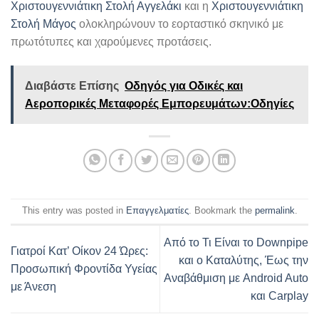
Χριστουγεννιάτικη Στολή Αγγελάκι
και η
Χριστουγεννιάτικη
Στολή Μάγος
ολοκληρώνουν το εορταστικό σκηνικό με
πρωτότυπες και χαρούμενες προτάσεις.
Διαβάστε Επίσης
Οδηγός για Οδικές και
Αεροπορικές Μεταφορές Εμπορευμάτων:Οδηγίες
This entry was posted in
Επαγγελματίες
. Bookmark the
permalink
.
Από το Τι Είναι το Downpipe
Γιατροί Κατ’ Οίκον 24 Ώρες:
και ο Καταλύτης, Έως την
Προσωπική Φροντίδα Υγείας
Αναβάθμιση με Android Auto
με Άνεση
και Carplay